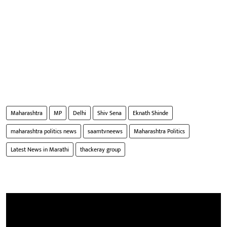
Maharashtra
MP
Delhi
Shiv Sena
Eknath Shinde
maharashtra politics news
saamtvneews
Maharashtra Politics
Latest News in Marathi
thackeray group