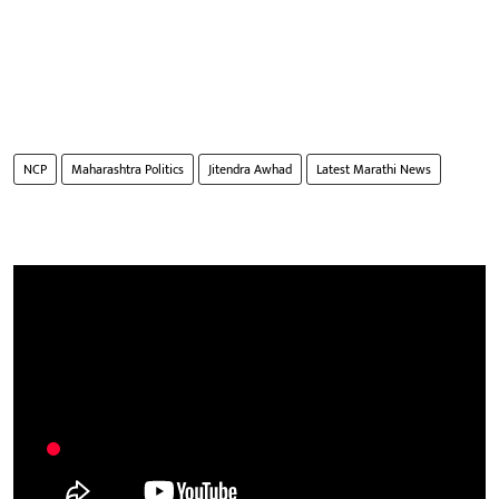
NCP
Maharashtra Politics
Jitendra Awhad
Latest Marathi News