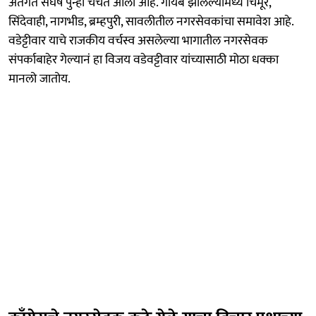
अंतर्गत संघर्ष पुन्हा चर्चेत आली आहे. गायब झालेल्यांमध्ये चिमूर,
सिंदेवाही, नागभीड, ब्रम्हपुरी, सावलीतील नगरसेवकांचा समावेश आहे.
वडेट्टीवार याचे राजकीय वर्चस्व असलेल्या भागातील नगरसेवक
संपर्काबाहेर गेल्यानं हा विजय वडेवट्टीवार यांच्यासाठी मोठा धक्का
मानलो जातोय.