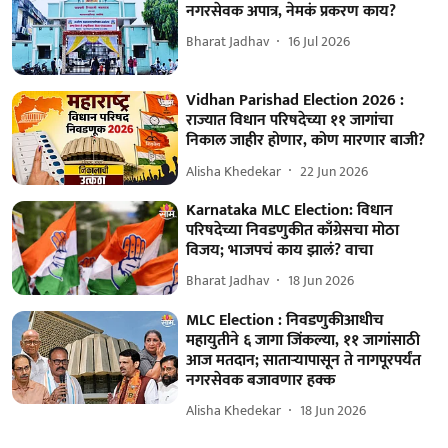
नगरसेवक अपात्र, नेमकं प्रकरण काय?
Bharat Jadhav
16 Jul 2026
Vidhan Parishad Election 2026 :
राज्यात विधान परिषदेच्या ११ जागांचा
निकाल जाहीर होणार, कोण मारणार बाजी?
Alisha Khedekar
22 Jun 2026
Karnataka MLC Election: विधान
परिषदेच्या निवडणुकीत काँग्रेसचा मोठा
विजय; भाजपचं काय झालं? वाचा
Bharat Jadhav
18 Jun 2026
MLC Election : निवडणुकीआधीच
महायुतीने ६ जागा जिंकल्या, ११ जागांसाठी
आज मतदान; साताऱ्यापासून ते नागपूरपर्यंत
नगरसेवक बजावणार हक्क
Alisha Khedekar
18 Jun 2026