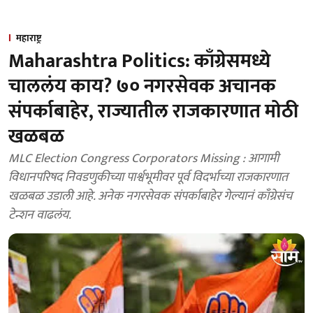
महाराष्ट्र
Maharashtra Politics: काँग्रेसमध्ये
चाललंय काय? ७० नगरसेवक अचानक
संपर्काबाहेर, राज्यातील राजकारणात मोठी
खळबळ
MLC Election Congress Corporators Missing : आगामी
विधानपरिषद निवडणुकीच्या पार्श्वभूमीवर पूर्व विदर्भाच्या राजकारणात
खळबळ उडाली आहे. अनेक नगरसेवक संपर्काबाहेर गेल्यानं काँग्रेसंच
टेन्शन वाढलंय.