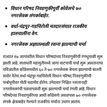
विधान परिषद निवडणुकीपूर्वी काँग्रेसचे ७०
नगरसेवक संपर्काबाहेर.
वर्धा-चंद्रपूर-गडचिरोली मतदारसंघात राजकीय
हालचालींना वेग.
नगरसेवक अज्ञातस्थळी रवाना झाल्याची चर्चा
राज्यात १७ जागांवरील विधान परिषदांच्या निवडणुकीची रणधुमाळी सुरू
झाली आहे. सत्ताधारी महायुतीमध्ये जागा वाटपाची चर्चा सुरू असतानाचा
मविआतील काँग्रेसमधील ६० ते ७० नगरसेवक बेपत्ता झाल्याची बातमी
समोर येतेय.वर्धा-चंद्रपूर-गडचिरोली विधान परिषद निवडणुकीची
पार्श्वभूमीवर मोठी घडामोड होतेय. उमेदवार निश्चित नसतानाही
नगरसेवकांची पळवापळवी सुरू झाल्याची चर्चा रंगली आहे. विधान
परिषदेच्या निवडणुकीच्या आधी काँग्रेसचे जवळपास ७० नगरसेवक
संपर्क क्षेत्राबाहेर गेल्याने राजकीय चर्चांना उधाण आलंय.