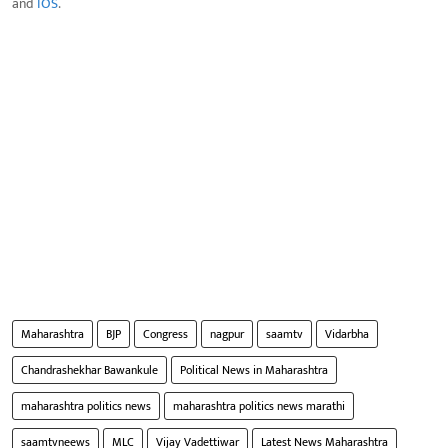
and
IOS
.
Maharashtra
BJP
Congress
nagpur
saamtv
Vidarbha
Chandrashekhar Bawankule
Political News in Maharashtra
maharashtra politics news
maharashtra politics news marathi
saamtvneews
MLC
Vijay Vadettiwar
Latest News Maharashtra