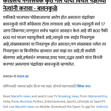
काँग्रेसचे नगरसेवक कुठे गेले याचा विचार पक्षाच्या
नेत्यांनी करावा - बावनकुळे
एकीकडे भाजपवर घोडेबाजाराचा आरोप होत असताना चंद्रशेखर
बावनकुळे यांनी काँग्रेसला टोला लगावला आहे. भाजप-महायुती सर्व 17
जागा जिंकणार,नागपूरात सर्वच पक्षांना आवाहन केलं आहे की 800 पैकी
600 मतं भाजप महायुतीकडे आहे,त्यामुळे एक साईड निवडणूक
आहे,संख्याबळावर या निवडणूक होत असतात,पण संख्याबळ नसेल तर
निवडणुका या बिनविरोध व्हाव्यात असं माझं मत आहे,मी सर्वांशी
बोलणार आहे,हर्षवर्धन सपकाळ,शरद पवार,उद्धव ठाकरे यांना विनंती
करणार असल्याचं चंद्रशेखर बावनकुळे म्हणालेत.
सकाळ+चे
सदस्य व्हा
शॉपिंगसाठी 'सकाळ प्राईम डील्स'च्या भन्नाट ऑफर्स पाहण्यासाठी
क्लिक करा
.
Read
Marathi news
and watch Live TV.
Breaking news
from
Maharashtra
,
India, Pune,
Mumbai
, Politics, Entertainment, Sports, Lifestyle at SaamTV.
Get
Live Marathi news
on Mobile. Download the Saam Tv app for
Android