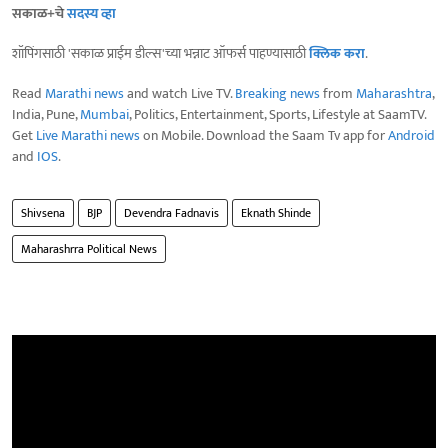
सकाळ+चे
सदस्य व्हा
शॉपिंगसाठी 'सकाळ प्राईम डील्स'च्या भन्नाट ऑफर्स पाहण्यासाठी
क्लिक करा
.
Read
Marathi news
and watch Live TV.
Breaking news
from
Maharashtra
,
India, Pune,
Mumbai
, Politics, Entertainment, Sports, Lifestyle at SaamTV.
Get
Live Marathi news
on Mobile. Download the Saam Tv app for
Android
and
IOS
.
Shivsena
BJP
Devendra Fadnavis
Eknath Shinde
Maharashrra Political News