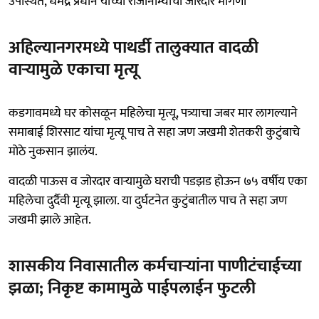
उपस्थित, धर्मेंद्र प्रधान यांच्या राजीनाम्याची जोरदार मागणी
अहिल्यानगरमध्ये पाथर्डी तालुक्यात वादळी
वाऱ्यामुळे एकाचा मृत्यू
कडगावमध्ये घर कोसळून महिलेचा मृत्यू, पत्र्याचा जबर मार लागल्याने
समाबाई शिरसाट यांचा मृत्यू पाच ते सहा जण जखमी शेतकरी कुटुंबाचे
मोठे नुकसान झालंय.
वादळी पाऊस व जोरदार वाऱ्यामुळे घराची पडझड होऊन ७५ वर्षीय एका
महिलेचा दुर्दैवी मृत्यू झाला. या दुर्घटनेत कुटुंबातील पाच ते सहा जण
जखमी झाले आहेत.
शासकीय निवासातील कर्मचाऱ्यांना पाणीटंचाईच्या
झळा; निकृष्ट कामामुळे पाईपलाईन फुटली