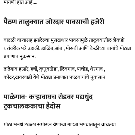
मागणी होत आहे....
पैठण तालुक्यात जोरदार पावसाची हजेरी
वादळी वाऱ्यासह झालेल्या मुसळधार पावसामुळे तालुक्यातील शेकडो
घरांवरील पत्रे उडाली. डाळिंब,आंबा, मोसंबी आणि केळीच्या बागांचे मोठ्या
प्रमाणात नुकसान.
दादेगाव हजारे, हर्षी, कुतुबखेडा, लिंबगाव, पाचोड, थेरगाव ,
कौदर,दावरवाडी येथे मोठ्या प्रमाणात फळबागांचे नुकसान
माळेगाव- कऱ्हावाघच रोडवर मद्यधुंद
ट्रकचालककाचा हैदोस
मोठा अनर्थ टळला समोरून येणाऱ्या गाड्या अपघातातून वाचल्या