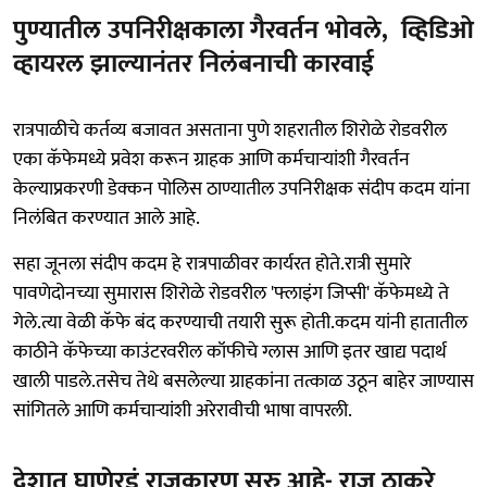
पुण्यातील उपनिरीक्षकाला गैरवर्तन भोवले, व्हिडिओ
व्हायरल झाल्यानंतर निलंबनाची कारवाई
रात्रपाळीचे कर्तव्य बजावत असताना पुणे शहरातील शिरोळे रोडवरील
एका कॅफेमध्ये प्रवेश करून ग्राहक आणि कर्मचाऱ्यांशी गैरवर्तन
केल्याप्रकरणी डेक्कन पोलिस ठाण्यातील उपनिरीक्षक संदीप कदम यांना
निलंबित करण्यात आले आहे.
सहा जूनला संदीप कदम हे रात्रपाळीवर कार्यरत होते.रात्री सुमारे
पावणेदोनच्या सुमारास शिरोळे रोडवरील 'फ्लाइंग जिप्सी' कॅफेमध्ये ते
गेले.त्या वेळी कॅफे बंद करण्याची तयारी सुरू होती.कदम यांनी हातातील
काठीने कॅफेच्या काउंटरवरील कॉफीचे ग्लास आणि इतर खाद्य पदार्थ
खाली पाडले.तसेच तेथे बसलेल्या ग्राहकांना तत्काळ उठून बाहेर जाण्यास
सांगितले आणि कर्मचाऱ्यांशी अरेरावीची भाषा वापरली.
देशात घाणेरडं राजकारण सुरु आहे- राज ठाकरे