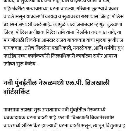
कायदा व सुव्यस्था बिघडली आहे, चोरी व दरोडेचे प्रमाण वाढले,
महिलांवरील अत्याचाराच्या घटना वाढल्या, गरिबाना लुटण्याचे प्रकार
वाढले असून याप्रकरणी कायदा व सुव्यवस्था राखण्यास जिल्हा पोलिस
प्रशासन अपयशी ठरले आहे.. त्यामुळे याला जबाबदार म्हणूज बुलढाणा
जिल्हा पोलिस अधीक्षक निलेश तांबे यांना निलंबित करण्यात यावे, या
मागणीसाठी शिवसेना आमदार संजय गायकवाड यांचा मुलगा पृथ्वीराज
गायकवाड , तसेच शिवसेना पदाधिकारी, नगरसेवक, आणि धर्मवीर युथ
फाउंडेशनच्या कार्यकर्त्यांनी जिल्हाधिकारी कार्यालय समोर आमरण
उपोष्ण सुरू केलेय. .
नवी मुंबईतील नेरूळमध्ये एल.पी. ब्रिजखाली
शॉर्टसर्किट
पावसाचा तडाखा सुरू असतानाच नवी मुंबईतील नेरूळमध्ये
धक्कादायक घटना घडली आहे. एल.पी. ब्रिजखाली बिकानेरसमोर
वायरमध्ये शॉर्टसर्किट झाल्याची घटना घडली असून, त्यातून विद्युतप्रवाह