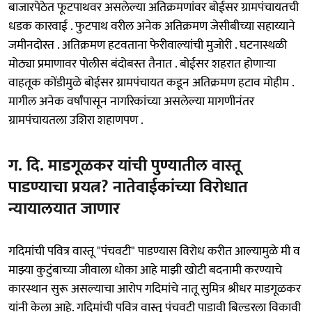
बाजारपेठेत फूटपाथवर असलेल्या अतिक्रमणांवर बोईसर ग्रामपंचायतची
धडक कारवाई . फुटपाथ वरील अनेक अतिक्रमण जेसीबीच्या सहाय्याने
जमीनदोस्त . अतिक्रमण हटवताना फेरीवाल्यांची मुजोरी . घटनास्थळी
मोठ्या प्रमाणावर पोलीस बंदोबस्त तैनात . बोईसर शहरात होणाऱ्या
वाहतूक कोंडीमुळे बोईसर ग्रामपंचायत कडून अतिक्रमण हटाव मोहीम .
मागील अनेक वर्षांपासून नागरिकांच्या असलेल्या मागणीनंतर
ग्रामपंचायतला उशिरा शहाणपण .
ग. दि. माडगूळकर यांची पुण्यातील वास्तू
पाडण्याचा प्रयत्न? नातेवाईकांच्या विरोधात
न्यायालयात जाणार
गदिमांची पवित्र वास्तू "पंचवटी" पाडण्यास विरोध करीत आल्यामुळे मी व
माझ्या कुटुंबाच्या जीवाला धोका आहे माझी खोटी बदनामी करण्याचे
कारस्थान सुरू असल्याचा आरोप गदिमांचे नातू सुमित्र श्रीधर माडगूळकर
यांनी केला आहे. गदिमांची पवित्र वास्तू पंचवटी पाडावी बिल्डरला विकावी