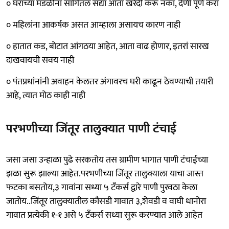
० घराच्या मंडळींना सांगितल सद्या आता खरेदी करू नका, देणी पूर्ण करा
० महिलांना आकर्षक असत आम्हाला असायच कारण नाही
० हातात कड, बोटात आंगठया आहेत, आता वाढ होणार, इतरां सारख
दाखवायची सवय नाही
० पंतप्रधांनांनी अवाहन केलतर अंगावरच घरी काढून ठेवण्याची तयारी
आहे, त्यात मोठ काही नाही
परभणीच्या जिंतूर तालुक्यात पाणी टंचाई
जसा जसा उन्हाळा पुढे सरकतोय तस ग्रामीण भागात पाणी टंचाईच्या
झळा सुरू झाल्या आहेत.परभणीच्या जिंतूर तालुक्याला याचा जास्त
फटका बसतोय,३ गावांना सध्या ५ टँकर्स द्वारे पाणी पुरवठा केला
जातोय..जिंतूर तालुक्यातील कौसडी गावात ३,शेवडी व वाघी धानोरा
गावात प्रत्येकी १-१ असे ५ टँकर्स सध्या सुरू करण्यात आले आहेत