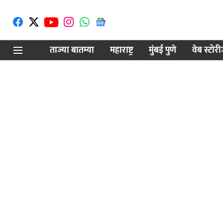
ताज्या बातम्या
महाराष्ट्र
मुंबई पुणे
वेब स्टोर