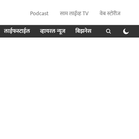
Podcast
साम लाईव्ह TV
वेब स्टोरीज
लाईफस्टाईल
व्हायरल न्यूज
बिझनेस