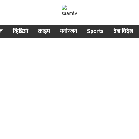
ीज
व्हिडिओ
क्राइम
मनोरंजन
Sports
देश विदेश