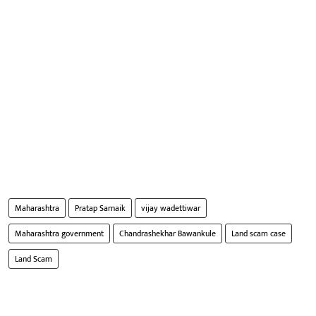
Maharashtra
Pratap Sarnaik
vijay wadettiwar
Maharashtra government
Chandrashekhar Bawankule
Land scam case
Land Scam