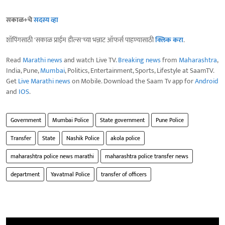
सकाळ+चे
सदस्य व्हा
शॉपिंगसाठी 'सकाळ प्राईम डील्स'च्या भन्नाट ऑफर्स पाहण्यासाठी
क्लिक करा
.
Read
Marathi news
and watch Live TV.
Breaking news
from
Maharashtra
,
India, Pune,
Mumbai
, Politics, Entertainment, Sports, Lifestyle at SaamTV.
Get
Live Marathi news
on Mobile. Download the Saam Tv app for
Android
and
IOS
.
Government
Mumbai Police
State government
Pune Police
Transfer
State
Nashik Police
akola police
maharashtra police news marathi
maharashtra police transfer news
department
Yavatmal Police
transfer of officers