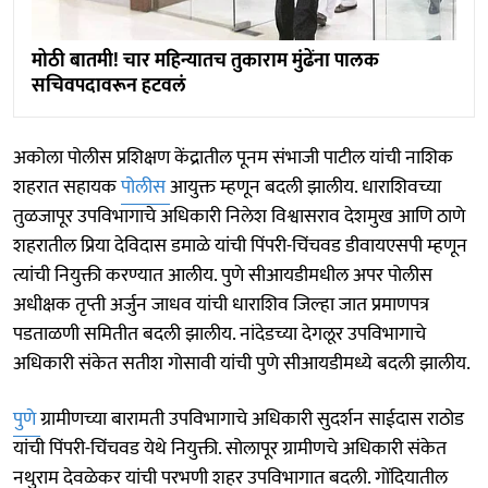
मोठी बातमी! चार महिन्यातच तुकाराम मुंढेंना पालक
सचिवपदावरून हटवलं
अकोला पोलीस प्रशिक्षण केंद्रातील पूनम संभाजी पाटील यांची नाशिक
शहरात सहायक
पोलीस
आयुक्त म्हणून बदली झालीय. धाराशिवच्या
तुळजापूर उपविभागाचे अधिकारी निलेश विश्वासराव देशमुख आणि ठाणे
शहरातील प्रिया देविदास डमाळे यांची पिंपरी-चिंचवड डीवायएसपी म्हणून
त्यांची नियुक्ती करण्यात आलीय. पुणे सीआयडीमधील अपर पोलीस
अधीक्षक तृप्ती अर्जुन जाधव यांची धाराशिव जिल्हा जात प्रमाणपत्र
पडताळणी समितीत बदली झालीय. नांदेडच्या देगलूर उपविभागाचे
अधिकारी संकेत सतीश गोसावी यांची पुणे सीआयडीमध्ये बदली झालीय.
पुणे
ग्रामीणच्या बारामती उपविभागाचे अधिकारी सुदर्शन साईदास राठोड
यांची पिंपरी-चिंचवड येथे नियुक्ती. सोलापूर ग्रामीणचे अधिकारी संकेत
नथुराम देवळेकर यांची परभणी शहर उपविभागात बदली. गोंदियातील