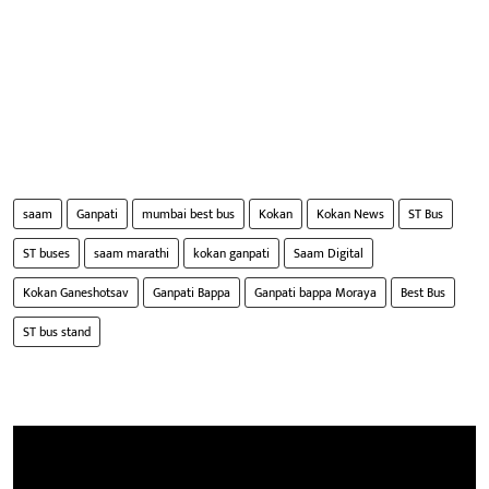
saam
Ganpati
mumbai best bus
Kokan
Kokan News
ST Bus
ST buses
saam marathi
kokan ganpati
Saam Digital
Kokan Ganeshotsav
Ganpati Bappa
Ganpati bappa Moraya
Best Bus
ST bus stand