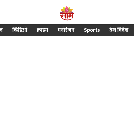
ीज
व्हिडिओ
क्राइम
मनोरंजन
Sports
देश विदेश