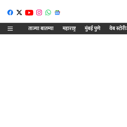
ताज्या बातम्या
महाराष्ट्र
मुंबई पुणे
वेब स्टोर