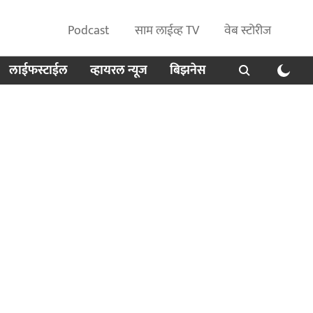
Podcast
साम लाईव्ह TV
वेब स्टोरीज
लाईफस्टाईल
व्हायरल न्यूज
बिझनेस