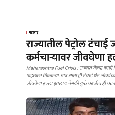
महाराष्ट्र
राज्यातील पेट्रोल टंचाई 
कर्मचाऱ्यावर जीवघेणा ह
Maharashtra Fuel Crisis : राज्यात गेल्या काही दिवसांपासून टंचाईमुळे पेट्रोल पंपांवर राडे आणि हाणामाऱ्या
पाहायला मिळाल्या. मात्र आता ही टंचाई थेट लोकांच्य
जीवघेणा हल्ला झालाय. नेमकी कुठे घडलीय ही घटना आण