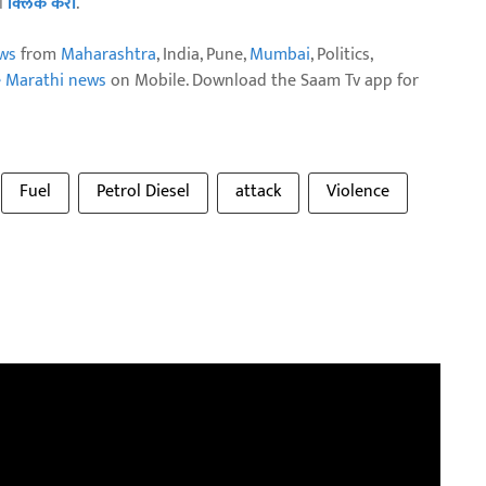
ठी
क्लिक करा
.
ws
from
Maharashtra
, India, Pune,
Mumbai
, Politics,
e Marathi news
on Mobile. Download the Saam Tv app for
Fuel
Petrol Diesel
attack
Violence