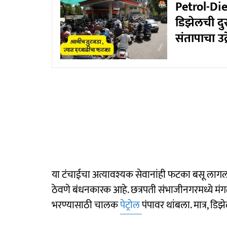
Petrol-Die
डिझेलची दुस
संतापाचा उद्
या टंचाईचा अत्यावश्यक सेवानांही फटका बसू लागल
ठेवणे बंधनकारक आहे. छत्रपती संभाजीनगरमध्ये मंगळ
भरण्यासाठी चालक
पेट्रोल
पंपावर थांबला. मात्र, डि