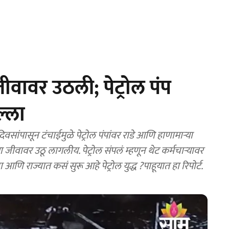
जीवावर उठली; पेट्रोल पंप
ल्ला
ा जीवावर उठू लागलीय. पेट्रोल संपलं म्हणून थेट कर्मचाऱ्यावर
ि राज्यात कसं सुरू आहे पेट्रोल युद्ध ?पाहूयात हा रिपोर्ट.