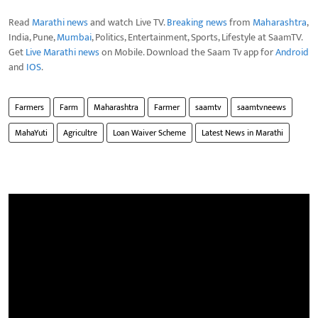
Read
Marathi news
and watch Live TV.
Breaking news
from
Maharashtra
,
India, Pune,
Mumbai
, Politics, Entertainment, Sports, Lifestyle at SaamTV.
Get
Live Marathi news
on Mobile. Download the Saam Tv app for
Android
and
IOS
.
Farmers
Farm
Maharashtra
Farmer
saamtv
saamtvneews
MahaYuti
Agricultre
Loan Waiver Scheme
Latest News in Marathi