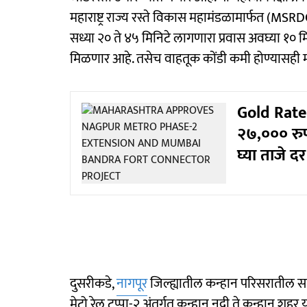
महाराष्ट्र राज्य रस्ते विकास महामंडळामार्फत (MS
सध्या २० ते ४५ मिनिटे लागणारा प्रवास अवघ्या १० म
मिळणार आहे. तसेच वाहतूक कोंडी कमी होण्यासही 
Gold Rate 
२७,००० रुपय
घ्या ताजे दर
दुसरीकडे,
नागपूर
जिल्ह्यातील कन्हान परिसरातील 
मेट्रो रेल टप्पा-२ अंतर्गत कन्हान नदी ते कन्हान शहर 