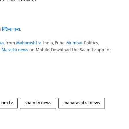
ठी
क्लिक करा
.
ws
from
Maharashtra
, India, Pune,
Mumbai
, Politics,
e Marathi news
on Mobile. Download the Saam Tv app for
aam tv
saam tv news
maharashtra news