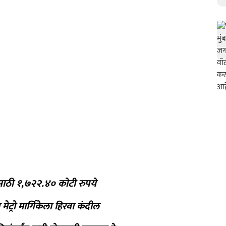
टरसाठी १,७२२.४० कोटी रुपये
 मेट्रो मार्गिकेला हिरवा कंदील