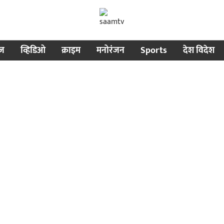
ीज
व्हिडिओ
क्राइम
मनोरंजन
Sports
देश विदेश