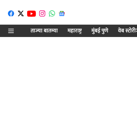
ताज्या बातम्या
महाराष्ट्र
मुंबई पुणे
वेब स्टोर