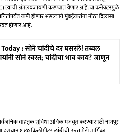
RDC) त्याची अंमलबजावणी करण्यात येणार आहे. या कनेक्टरमुळे
िनिटांपर्यंत कमी होणार असल्याने मुंबईकरांना मोठा दिलासा
मदत होणार आहे.
Today : सोने चांदीचे दर घसरले! तब्बल
ांनी सोनं स्वस्त; चांदीचा भाव काय? जाणून
सार्वजनिक वाहतूक सुविधा अधिक मजबूत करण्यासाठी नागपूर
या दरम्यान १.४० किलोमीटर लांबीची उन्नत मेट्रो मार्गिका