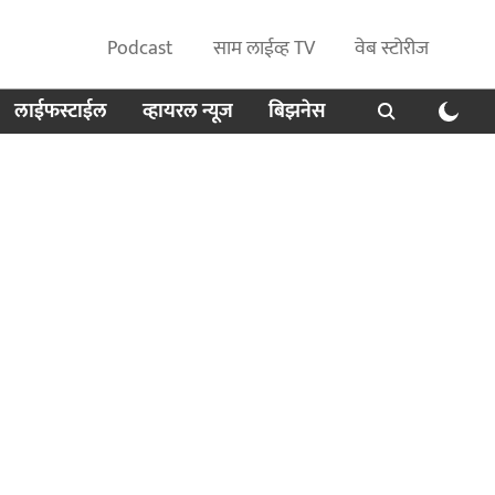
Podcast
साम लाईव्ह TV
वेब स्टोरीज
लाईफस्टाईल
व्हायरल न्यूज
बिझनेस