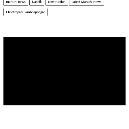
marathi news
Nashik
construction
Latest Marathi News
Chhatrapati Sambhajinagar