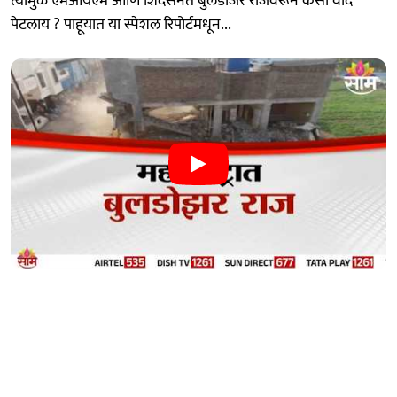
त्यामुळे एमआयएम आणि शिंदेसेनेत बुलडोजर राजवरून कसा वाद
पेटलाय ? पाहूयात या स्पेशल रिपोर्टमधून...