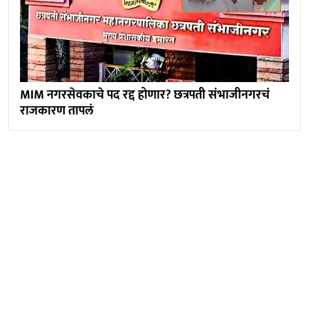
MIM नगरसेवकाचे पद रद्द होणार? छत्रपती संभाजीनगरचं
राजकारण तापलं