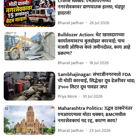
Crime News: एमआयएमच्या
नगरसेवकावर प्राणघातक हल्ला; चंद्रपूर
हादरलं!
Bharat Jadhav
26 Jul 2026
Bulldozer Action: थेट खासदाराच्या
कार्यालयावरच बुलडोझर कारवाई; पाच
मजली ऑफिस केलं जमीनदोस्त, काय आहे
प्रकरण?
Bharat Jadhav
18 Jul 2026
Sambhajinagar: संभाजीनगरमध्ये FDA
ची मोठी कारवाई, सिद्धेश्वर दूध डेअरीवर धाड;
३५०० लिटर दूध पावडर जप्त
Priya More
10 Jul 2026
Maharashtra Politics: उद्धव ठाकरेंनंतर
एमआयएमला मोठा धक्का; BMCमधील
नगरसेवकाचं पद रद्द, कारण काय?
Bharat Jadhav
23 Jun 2026