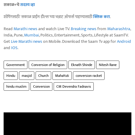
सकाळ+चे
सदस्य व्हा
शॉपिंगसाठी 'सकाळ प्राईम डील्स'च्या भन्नाट ऑफर्स पाहण्यासाठी
क्लिक करा
.
Read
Marathi news
and watch Live TV.
Breaking news
from
Maharashtra
,
India, Pune,
Mumbai
, Politics, Entertainment, Sports, Lifestyle at SaamTV.
Get
Live Marathi news
on Mobile. Download the Saam Tv app for
Android
and
IOS
.
Government
Conversion of Religion
Eknath Shinde
Nitesh Rane
Hindu
masjid
Church
MahaYuti
conversion racket
hindu muslim
Conversion
CM Devendra Fadnavis