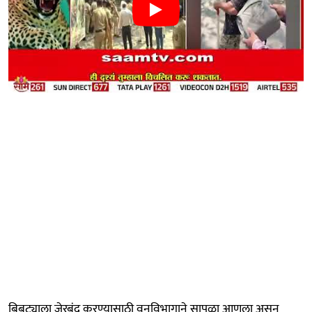
बिबट्याला जेरबंद करण्यासाठी वनविभागाने सापळा आणला असून