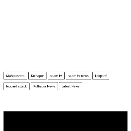
Maharashtra
Kolhapur
saam tv
saam tv news
Leopard
leopard attack
Kolhapur News
Latest News