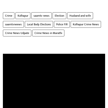
Crime
Kolhapur
saamtv news
Election
Husband and wife
saamtvneews
Local Body Elections
Police FIR
Kolhapur Crime News
Crime News Udpate
Crime News in Marathi