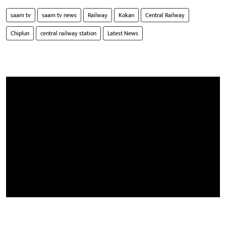
saam tv
saam tv news
Railway
Kokan
Central Railway
Chiplun
central railway station
Latest News