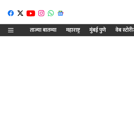
ताज्या बातम्या
महाराष्ट्र
मुंबई पुणे
वेब स्टोर