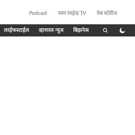
Podcast
साम लाईव्ह TV
वेब स्टोरीज
लाईफस्टाईल
व्हायरल न्यूज
बिझनेस