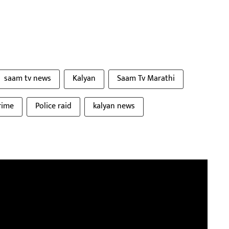
saam tv news
Kalyan
Saam Tv Marathi
rime
Police raid
kalyan news