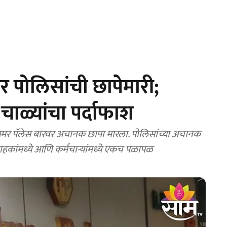
वर पोलिसांची छापेमारी;
चाळ्यांचा पर्दाफाश
स अमर पॅलेस बारवर अचानक छापा मारला. पोलिसांच्या अचानक
राहकांमध्ये आणि कर्मचाऱ्यांमध्ये एकच पळापळ