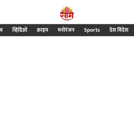
ीज
व्हिडिओ
क्राइम
मनोरंजन
Sports
देश विदेश