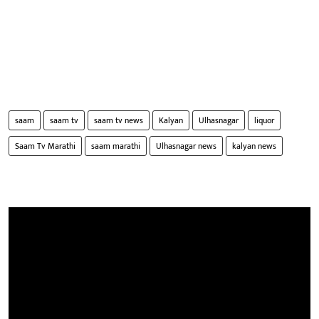
saam
saam tv
saam tv news
Kalyan
Ulhasnagar
liquor
Saam Tv Marathi
saam marathi
Ulhasnagar news
kalyan news