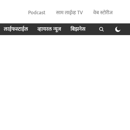
Podcast
साम लाईव्ह TV
वेब स्टोरीज
लाईफस्टाईल
व्हायरल न्यूज
बिझनेस