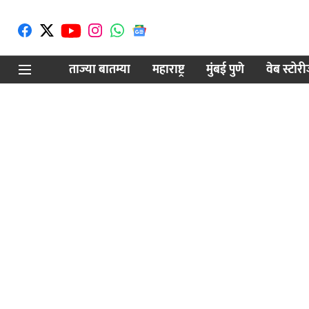
ताज्या बातम्या
महाराष्ट्र
मुंबई पुणे
वेब स्टोर