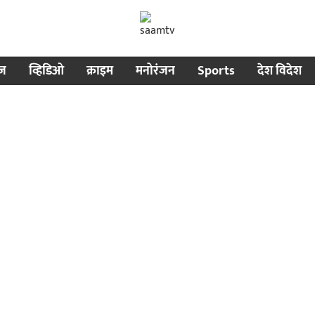
ीज
व्हिडिओ
क्राइम
मनोरंजन
Sports
देश विदेश