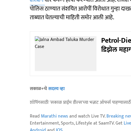
शस्त्राने
वार करून हत्या करण्यात आली आहे. राजेश क
पोलिस ठाण्यात संशयित आरोपीं विरोधात गुन्हा द
ताब्यात घेतल्याची माहिती समोर आली आहे.
Petrol-Dies
डिझेल महाग
सकाळ+चे
सदस्य व्हा
शॉपिंगसाठी 'सकाळ प्राईम डील्स'च्या भन्नाट ऑफर्स पाहण्यासा
Read
Marathi news
and watch Live TV.
Breaking ne
Entertainment, Sports, Lifestyle at SaamTV. Get
Liv
Android
and
IOS
.