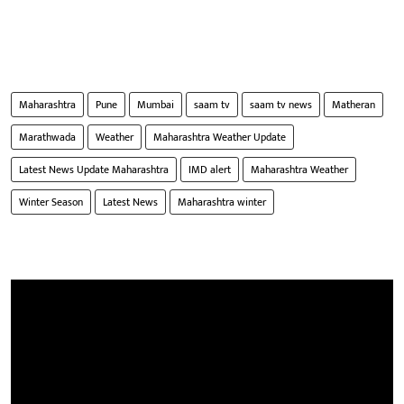
Maharashtra
Pune
Mumbai
saam tv
saam tv news
Matheran
Marathwada
Weather
Maharashtra Weather Update
Latest News Update Maharashtra
IMD alert
Maharashtra Weather
Winter Season
Latest News
Maharashtra winter