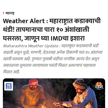
महाराष्ट्र
Weather Alert : महाराष्ट्रात कडाक्याची
थंडी! तापमानाचा पारा १० अंशांखाली
घसरला, जाणून घ्या IMDचा इशारा
Maharashtra Weather Update : महाराष्ट्रात कडाक्याची थंडी
वाढली असून धुळे, परभणी, जेऊरसह अनेक ठिकाणी पारा १० अंशांच्या
खाली घसरला आहे. पुण्यात गुलाबी थंडीचा नागरिक आनंद घेत असून
सकाळच्या सुमारास व्यायामाला पसंती मिळत असल्याचं पाहायला
मिळत आहे.