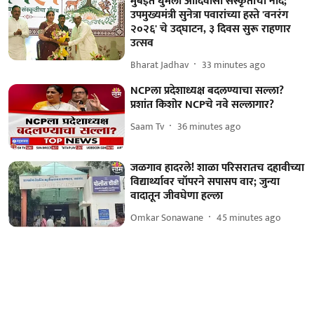
मुंबईत घुमला आदिवासी संस्कृतीचा नाद;
उपमुख्यमंत्री सुनेत्रा पवारांच्या हस्ते 'वनरंग
२०२६' चे उद्घाटन, ३ दिवस सुरू राहणार
उत्सव
Bharat Jadhav
33 minutes ago
NCPला प्रदेशाध्यक्ष बदलण्याचा सल्ला?
प्रशांत किशोर NCPचे नवे सल्लागार?
Saam Tv
36 minutes ago
जळगाव हादरले! शाळा परिसरातच दहावीच्या
विद्यार्थ्यावर चॉपरने सपासप वार; जुन्या
वादातून जीवघेणा हल्ला
Omkar Sonawane
45 minutes ago