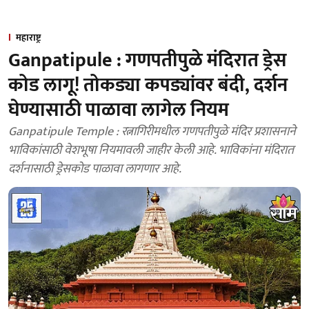
महाराष्ट्र
Ganpatipule : गणपतीपुळे मंदिरात ड्रेस
कोड लागू! तोकड्या कपड्यांवर बंदी, दर्शन
घेण्यासाठी पाळावा लागेल नियम
Ganpatipule Temple : रत्नागिरीमधील गणपतीपुळे मंदिर प्रशासनाने
भाविकांसाठी वेशभूषा नियमावली जाहीर केली आहे. भाविकांना मंदिरात
दर्शनासाठी ड्रेसकोड पाळावा लागणार आहे.