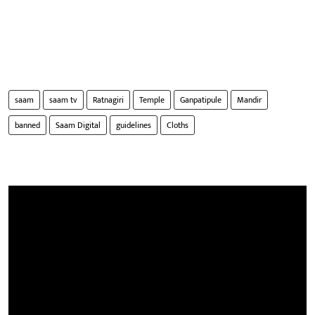
saam
saam tv
Ratnagiri
Temple
Ganpatipule
Mandir
banned
Saam Digital
guidelines
Cloths