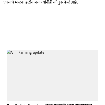
'एक्स'चे मालक इलॉन मस्क यांनीही कौतुक केलं आहे.