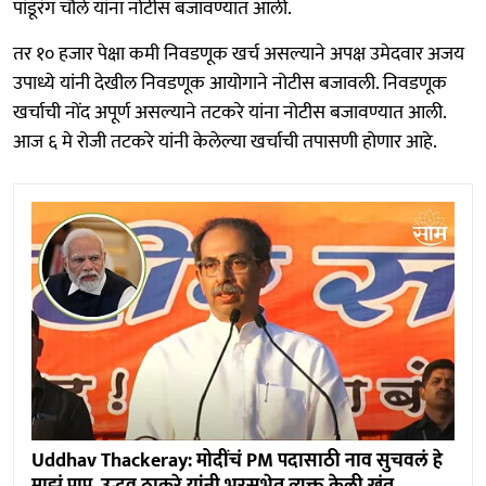
पांडूरंग चौले यांना नोटीस बजावण्यात आली.
तर १० हजार पेक्षा कमी निवडणूक खर्च असल्याने अपक्ष उमेदवार अजय
उपाध्ये यांनी देखील निवडणूक आयोगाने नोटीस बजावली. निवडणूक
खर्चाची नोंद अपूर्ण असल्याने तटकरे यांना नोटीस बजावण्यात आली.
आज ६ मे रोजी तटकरे यांनी केलेल्या खर्चाची तपासणी होणार आहे.
Uddhav Thackeray: मोदींचं PM पदासाठी नाव सुचवलं हे
माझं पाप, उद्धव ठाकरे यांनी भरसभेत व्यक्त केली खंत