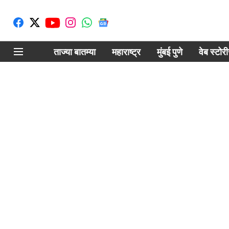
ताज्या बातम्या
महाराष्ट्र
मुंबई पुणे
वेब स्टोर