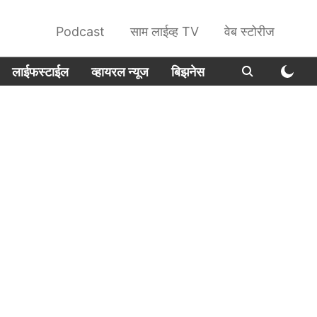
Podcast
साम लाईव्ह TV
वेब स्टोरीज
लाईफस्टाईल
व्हायरल न्यूज
बिझनेस