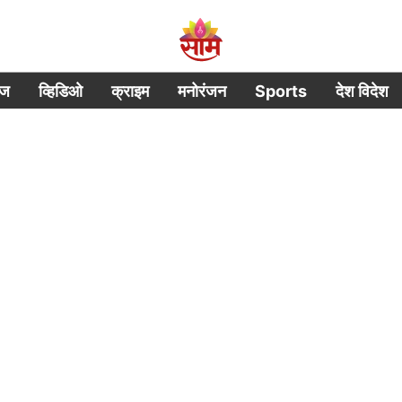
ीज
व्हिडिओ
क्राइम
मनोरंजन
Sports
देश विदेश