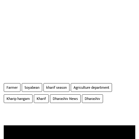
Farmer
Soyabean
kharif season
Agriculture department
Kharip hangam
Kharif
Dharashiv News
Dharashiv