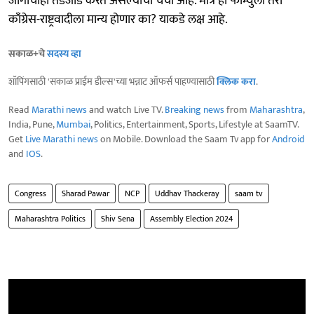
जागांचीही तडजोड करत असल्याची चर्चा आहे. मात्र हा फॉर्म्युला तरी
काँग्रेस-राष्ट्रवादीला मान्य होणार का? याकडे लक्ष आहे.
सकाळ+चे
सदस्य व्हा
शॉपिंगसाठी 'सकाळ प्राईम डील्स'च्या भन्नाट ऑफर्स पाहण्यासाठी
क्लिक करा
.
Read
Marathi news
and watch Live TV.
Breaking news
from
Maharashtra
,
India, Pune,
Mumbai
, Politics, Entertainment, Sports, Lifestyle at SaamTV.
Get
Live Marathi news
on Mobile. Download the Saam Tv app for
Android
and
IOS
.
Congress
Sharad Pawar
NCP
Uddhav Thackeray
saam tv
Maharashtra Politics
Shiv Sena
Assembly Election 2024