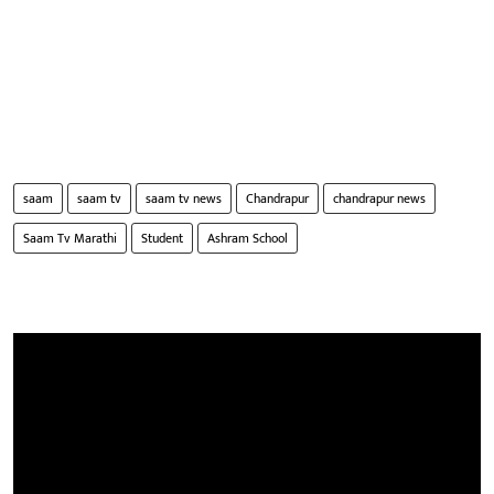
saam
saam tv
saam tv news
Chandrapur
chandrapur news
Saam Tv Marathi
Student
Ashram School