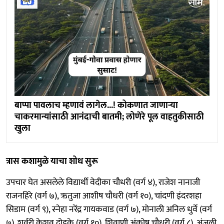
बाप्पा पावलाच म्हणावं लागेल...! कोकणात जाणाऱ्या
चाकरमान्यांसाठी आनंदाची बातमी; लोणेरे पूल वाहतुकीसाठी
खुला
त्रास कशामुळे याचा शोध सुरू
उपचार घेत असलेले विद्यार्थी वेदीका चौधरी (वर्ग ४), राजेश नानाजी
राजनहिरे (वर्ग ७), ऋतुजा आशीष चौधरी (वर्ग १०), चांदणी इंदरशहा
सिडाम (वर्ग ९), स्नेहा नरेंद्र गायकवाड (वर्ग ७), मोनाली अनिल धुर्वे (वर्ग
७), शर्वरी केशव दोडके (वर्ग १०), शिवाणी अंकोष चौधरी (वर्ग ८), अंजली