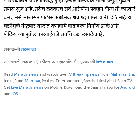
पाच संशयित आरोपींविरुद्ध गुन्हा दाखल करण्यात आला असून, पुढील
तपास सुरू आहे. तसेच लवकरच सर्व आरोपींना पकडून योग्य ती कारवाई
करू, असे आश्वासन पोलीस अधीक्षक श्रवणदत्त एस. यांनी दिले आहे. या
घटनेमुळे नंदुरबार शहरात तणावाचे वातावरण निर्माण झाले आहे.
पोलिसांच्या पुढील कारवाईकडे सर्वांचे लक्ष लागले आहे.
सकाळ+चे
सदस्य व्हा
शॉपिंगसाठी 'सकाळ प्राईम डील्स'च्या भन्नाट ऑफर्स पाहण्यासाठी
क्लिक करा
.
Read
Marathi news
and watch Live TV.
Breaking news
from
Maharashtra
,
India, Pune,
Mumbai
, Politics, Entertainment, Sports, Lifestyle at SaamTV.
Get
Live Marathi news
on Mobile. Download the Saam Tv app for
Android
and
IOS
.