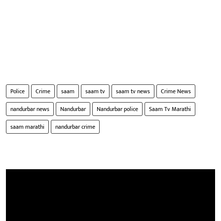
Police
Crime
saam
saam tv
saam tv news
Crime News
nandurbar news
Nandurbar
Nandurbar police
Saam Tv Marathi
saam marathi
nandurbar crime