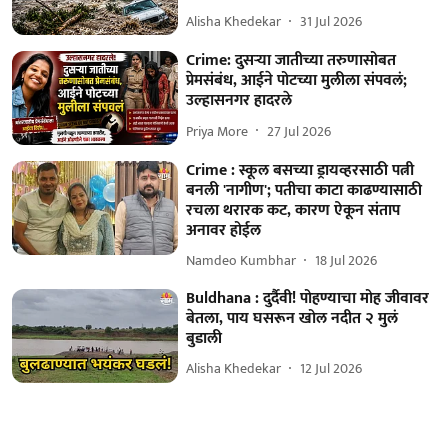
Alisha Khedekar
31 Jul 2026
Crime: दुसऱ्या जातीच्या तरुणासोबत
प्रेमसंबंध, आईने पोटच्या मुलीला संपवलं;
उल्हासनगर हादरले
Priya More
27 Jul 2026
Crime : स्कूल बसच्या ड्रायव्हरसाठी पत्नी
बनली 'नागीण'; पतीचा काटा काढण्यासाठी
रचला थरारक कट, कारण ऐकून संताप
अनावर होईल
Namdeo Kumbhar
18 Jul 2026
Buldhana : दुर्दैवी! पोहण्याचा मोह जीवावर
बेतला, पाय घसरून खोल नदीत २ मुलं
बुडाली
Alisha Khedekar
12 Jul 2026