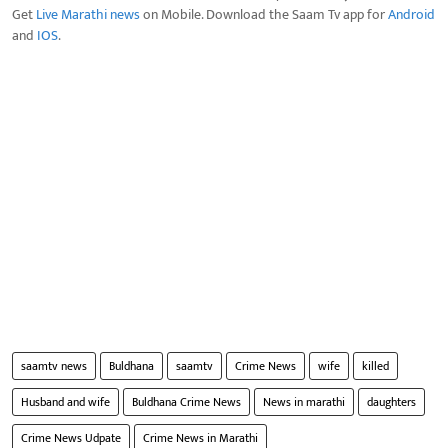
Get
Live Marathi news
on Mobile. Download the Saam Tv app for
Android
and
IOS
.
saamtv news
Buldhana
saamtv
Crime News
wife
killed
Husband and wife
Buldhana Crime News
News in marathi
daughters
Crime News Udpate
Crime News in Marathi