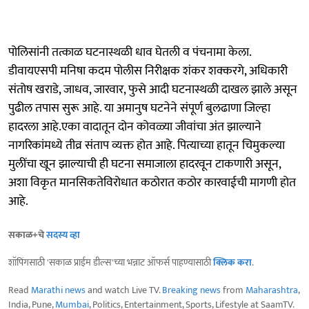
पोलिसांनी तत्काळ घटनास्थळी धाव घेतली व पंचनामा केला.
डीवायएसपी मनिषा कदम पोलीस निरीक्षक शंकर शक्करगे, अधिकारी
संतोष खराडे, जाधव, जारवार, फुसे आदी घटनास्थळी दाखल झाले असून
पुढील तपास सुरू आहे. या अमानुष घटनेने संपूर्ण बुलढाणा जिल्हा
हादरला आहे.एका वादातून दोन कोवळ्या जीवांचा अंत झाल्याने
नागरिकांमध्ये तीव्र संताप व्यक्त होत आहे. पित्याच्या हातून चिमुकल्या
मुलींचा खून झाल्याची ही घटना समाजाला हादरवून टाकणारी असून,
अशा विकृत मानसिकतेविरोधात कठोरात कठोर कारवाईची मागणी होत
आहे.
सकाळ+चे
सदस्य व्हा
शॉपिंगसाठी 'सकाळ प्राईम डील्स'च्या भन्नाट ऑफर्स पाहण्यासाठी
क्लिक करा
.
Read
Marathi news
and watch Live TV.
Breaking news
from
Maharashtra
,
India, Pune,
Mumbai
, Politics, Entertainment, Sports, Lifestyle at SaamTV.