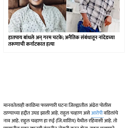
हातपाय बांधले अन् गरम चटके; अनैतिक संबंधातून नांदेडच्या
तरूणाची कर्नाटकात हत्या
मानवतेलाही काळिमा फासणारी घटना जिल्ह्यातील अंढेरा पोलीस
ठाण्याच्या हद्दीत उघड झाली आहे. राहुल चव्हाण असे
आरोपी
वडिलांचे
नाव आहे. राहुल चव्हाण हा रुई (जि.वाशिम) येथील रहिवासी आहे. तो