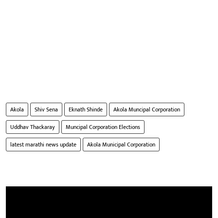
Akola
Shiv Sena
Eknath Shinde
Akola Muncipal Corporation
Uddhav Thackaray
Muncipal Corporation Elections
latest marathi news update
Akola Municipal Corporation