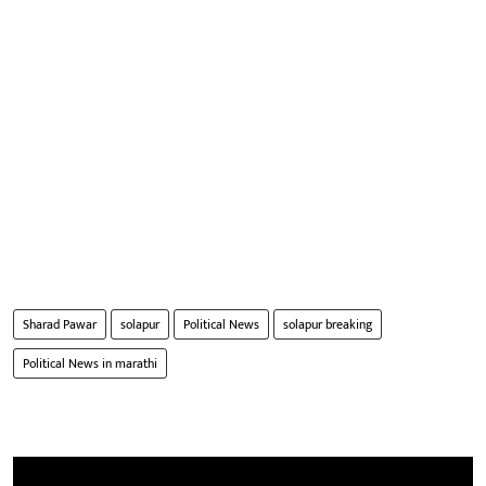
Sharad Pawar
solapur
Political News
solapur breaking
Political News in marathi