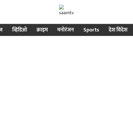
ीज
व्हिडिओ
क्राइम
मनोरंजन
Sports
देश विदेश