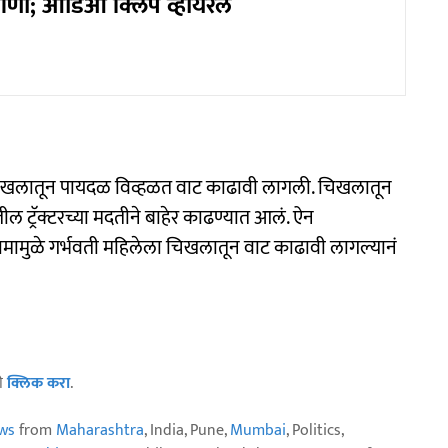
णी; ऑडिओ क्लिप व्हायरल
िखलातून पायदळ विव्हळत वाट काढावी लागली. चिखलातून
ील ट्रॅक्टरच्या मदतीने बाहेर काढण्यात आलं. ऐन
ामामुळे गर्भवती महिलेला चिखलातून वाट काढावी लागल्यानं
ठी
क्लिक करा
.
ws
from
Maharashtra
, India, Pune,
Mumbai
, Politics,