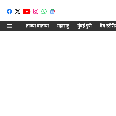
ताज्या बातम्या
महाराष्ट्र
मुंबई पुणे
वेब स्टोर