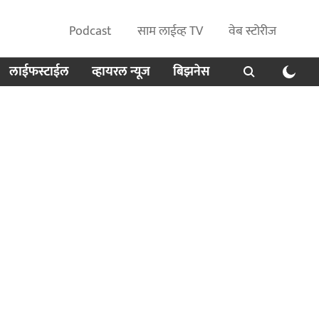
Podcast
साम लाईव्ह TV
वेब स्टोरीज
लाईफस्टाईल
व्हायरल न्यूज
बिझनेस