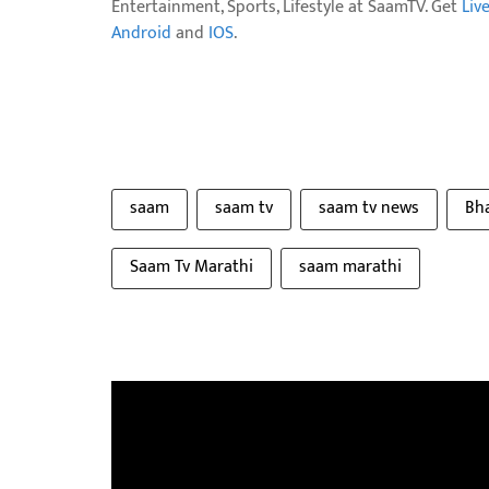
Entertainment, Sports, Lifestyle at SaamTV. Get
Liv
Android
and
IOS
.
saam
saam tv
saam tv news
Bh
Saam Tv Marathi
saam marathi