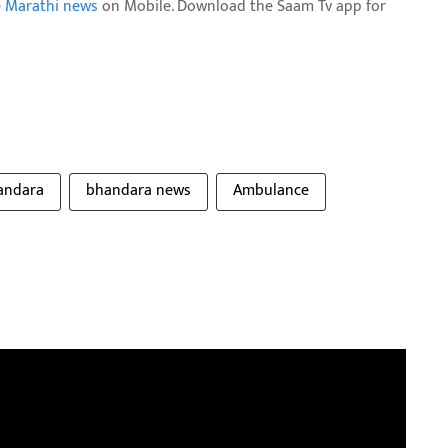
e Marathi news
on Mobile. Download the Saam Tv app for
andara
bhandara news
Ambulance