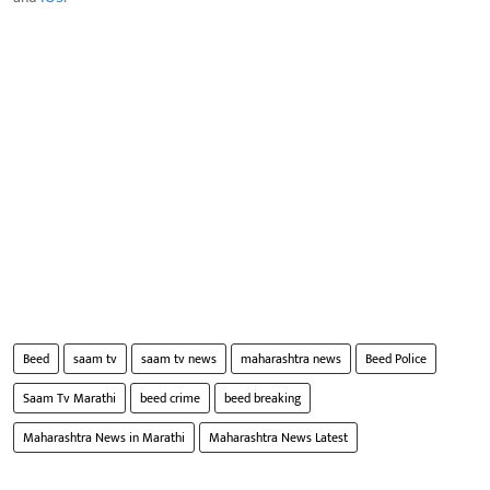
Beed
saam tv
saam tv news
maharashtra news
Beed Police
Saam Tv Marathi
beed crime
beed breaking
Maharashtra News in Marathi
Maharashtra News Latest