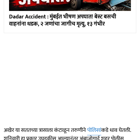
Dadar Accident : मुंबईत भीषण अपघात! बेस्ट बसची
वाहनांना धडक, २ जणांचा जागीच मृत्यू, १३ गंभीर
अखेर या सततच्या त्रासाला कंटाळून तरुणीने
पोलिसां
कडे धाव घेतली.
शनिवारी हा प्रकार उघडकीस आल्यानंतर अंबाजोगाई शहर पोलीस