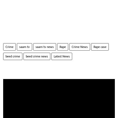
Crime
saam tv
saam tv news
Rape
Crime News
Rape case
beed crime
beed crime news
Latest News