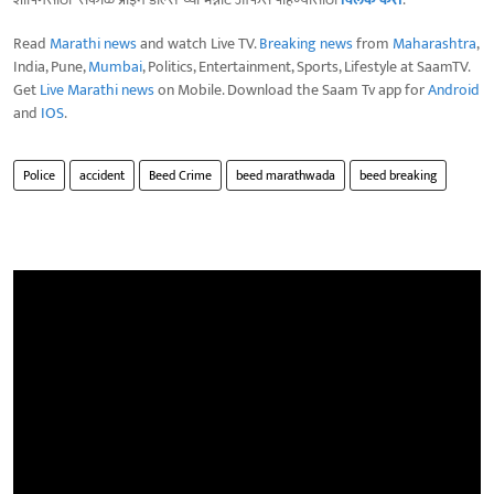
Read
Marathi news
and watch Live TV.
Breaking news
from
Maharashtra
,
India, Pune,
Mumbai
, Politics, Entertainment, Sports, Lifestyle at SaamTV.
Get
Live Marathi news
on Mobile. Download the Saam Tv app for
Android
and
IOS
.
Police
accident
Beed Crime
beed marathwada
beed breaking