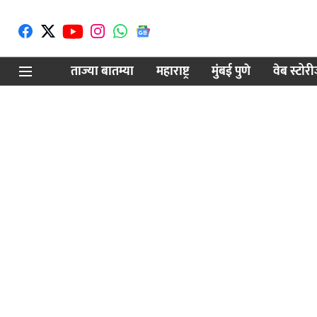
ताज्या बातम्या
महाराष्ट्र
मुंबई पुणे
वेब स्टोर