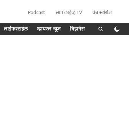
Podcast
साम लाईव्ह TV
वेब स्टोरीज
लाईफस्टाईल
व्हायरल न्यूज
बिझनेस