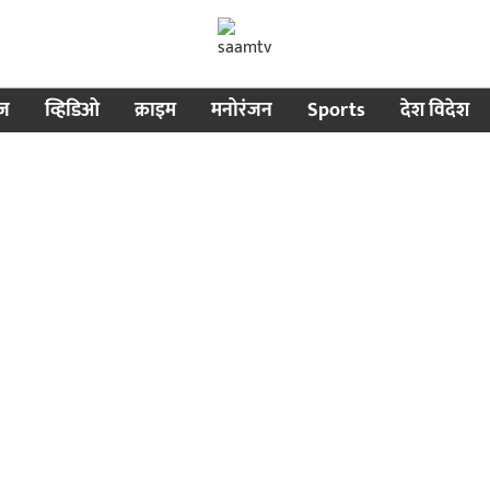
ीज
व्हिडिओ
क्राइम
मनोरंजन
Sports
देश विदेश