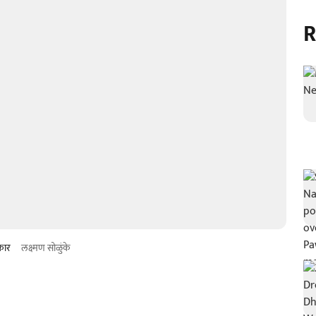
R
रकार
लक्ष्मण सोळुंके