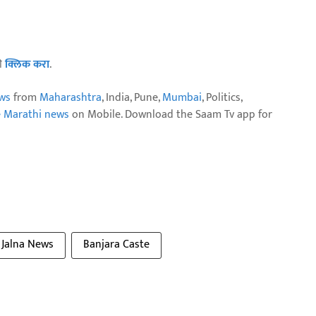
ठी
क्लिक करा
.
ws
from
Maharashtra
, India, Pune,
Mumbai
, Politics,
e Marathi news
on Mobile. Download the Saam Tv app for
Jalna News
Banjara Caste