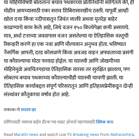
या मोहिमेविषयी बोलताना बचाव पथकाच्या प्रतिनिधींनी सांगितले की, ही
मोहीम आमच्यासाठी एका सराव शिबिरासारखीच ठरली. यापूर्वी आम्ही
खोल दऱ्या किंवा नदीपात्रातून जिवंत व्यक्ती अथवा मृतदेह बाहेर
काढण्याचे काम केले आहे, जिथे वजन १५० किलोपेक्षा कमी असायचे.
मात्र, अर्धा टनाच्या जवळपास वजन असलेल्या या ऐतिहासिक वस्तूची
रिकव्हरी करणे हा एक नवा आणि मौल्यवान अनुभव होता. भविष्यात
नैसर्गिक आपत्ती, दरड कोसळणे किंवा अवजड वाहन अपघाताच्या प्रसंगी
या कौशल्याचा मोठा फायदा होईल. या यशस्वी आणि जोखमीच्या
मोहिमेमुळे अवचितगडाचा ऐतिहासिक वारसा तर सुरक्षित झालाच, पण
सोबतच बचाव पथकाच्या कौशल्याचीही यशस्वी चाचणी झाली. या
ऐतिहासिक कार्याबद्दल संपूर्ण परिसरातून आणि इतिहासप्रेमींकडून दोन्ही
संस्थांवर कौतुकाचा वर्षाव होत आहे.
सकाळ+चे
सदस्य व्हा
शॉपिंगसाठी 'सकाळ प्राईम डील्स'च्या भन्नाट ऑफर्स पाहण्यासाठी
क्लिक करा
.
Read
Marathi news
and watch Live TV.
Breaking news
from
Maharashtra
,