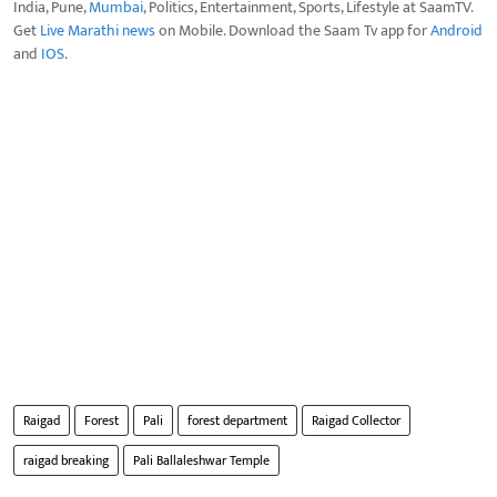
India, Pune,
Mumbai
, Politics, Entertainment, Sports, Lifestyle at SaamTV.
Get
Live Marathi news
on Mobile. Download the Saam Tv app for
Android
and
IOS
.
Raigad
Forest
Pali
forest department
Raigad Collector
raigad breaking
Pali Ballaleshwar Temple