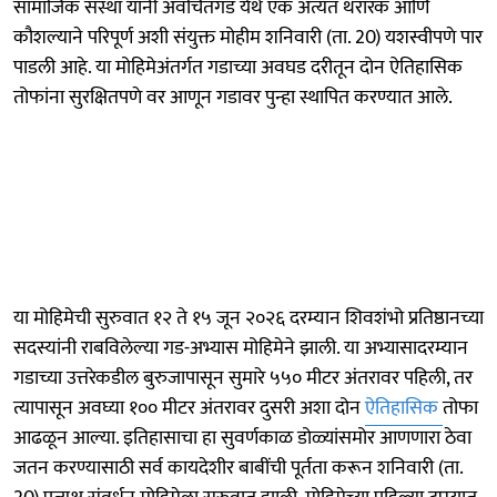
सामाजिक संस्था यांनी अवचितगड येथे एक अत्यंत थरारक आणि
कौशल्याने परिपूर्ण अशी संयुक्त मोहीम शनिवारी (ता. 20) यशस्वीपणे पार
पाडली आहे. या मोहिमेअंतर्गत गडाच्या अवघड दरीतून दोन ऐतिहासिक
तोफांना सुरक्षितपणे वर आणून गडावर पुन्हा स्थापित करण्यात आले.
या मोहिमेची सुरुवात १२ ते १५ जून २०२६ दरम्यान शिवशंभो प्रतिष्ठानच्या
सदस्यांनी राबविलेल्या गड-अभ्यास मोहिमेने झाली. या अभ्यासादरम्यान
गडाच्या उत्तरेकडील बुरुजापासून सुमारे ५५० मीटर अंतरावर पहिली, तर
त्यापासून अवघ्या १०० मीटर अंतरावर दुसरी अशा दोन
ऐतिहासिक
तोफा
आढळून आल्या. इतिहासाचा हा सुवर्णकाळ डोळ्यांसमोर आणणारा ठेवा
जतन करण्यासाठी सर्व कायदेशीर बाबींची पूर्तता करून शनिवारी (ता.