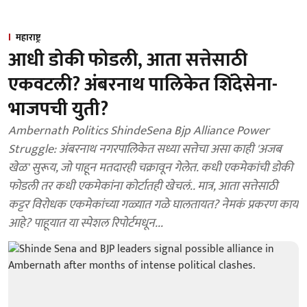
महाराष्ट्र
आधी डोकी फोडली, आता सत्तेसाठी
एकवटली? अंबरनाथ पालिकेत शिंदेसेना-
भाजपची युती?
Ambernath Politics ShindeSena Bjp Alliance Power
Struggle: अंबरनाथ नगरपालिकेत सध्या सत्तेचा असा काही 'अजब
खेळ' सुरूय, जो पाहून मतदारही चक्रावून गेलेत. कधी एकमेकांची डोकी
फोडली तर कधी एकमेकांना कोर्टातही खेचलं.. मात्र, आता सत्तेसाठी
कट्टर विरोधक एकमेकांच्या गळ्यात गळे घालतायत? नेमकं प्रकरण काय
आहे? पाहूयात या स्पेशल रिपोर्टमधून...