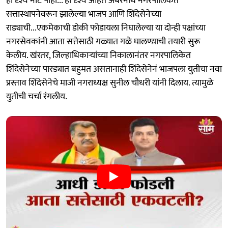
ही दृश्ये नीट पाहा... ही दृश्ये आहेत अंबरनाथ नगरपालिकेत
सत्तास्थापनेवरून झालेल्या भाजप आणि शिंदेसेनेच्या
राड्याची...एकमेकाची डोकी फोडायला निघालेल्या या दोन्ही पक्षांच्या
नगरसेवकांनी आता सत्तेसाठी गळ्यात गळे घालण्य़ाची तयारी सुरू
केलीय. खंरतर, जिल्हाधिकाऱ्यांच्या निकालानंतर नगरपालिकेत
शिंदेसेनेच्या पारड्यात बहुमत असतानाही शिंदेसेनेनं भाजपला युतीचा नवा
प्रस्ताव शिंदेसेनेचे माजी नगराध्यक्ष सुनील चौधरी यांनी दिलाय. त्यामुळे
युतीची चर्चा रंगलीय.