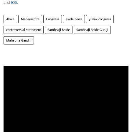
and
IOS
.
Akola
Maharashtra
Congress
akola news
yuvak congress
controversial statement
Sambhaji Bhide
Sambhaji Bhide Guruji
Mahatma Gandhi