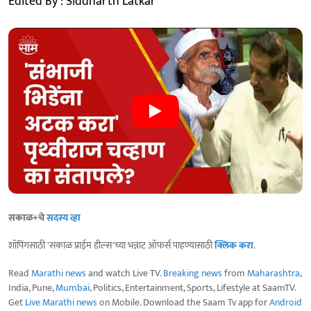
Edited By : Siddharth Latkar
सकाळ+चे
सदस्य व्हा
शॉपिंगसाठी 'सकाळ प्राईम डील्स'च्या भन्नाट ऑफर्स पाहण्यासाठी
क्लिक करा
.
Read
Marathi news
and watch Live TV.
Breaking news
from
Maharashtra
,
India, Pune,
Mumbai
, Politics, Entertainment, Sports, Lifestyle at SaamTV.
Get
Live Marathi news
on Mobile. Download the Saam Tv app for
Android