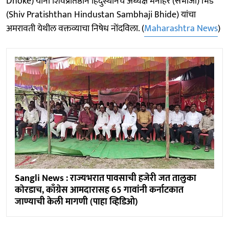
Dhoke) यांनी शिवप्रतिष्ठान हिंदुस्थानचे अध्यक्ष मनाेहर (संभाजी) भिडे
(Shiv Pratishthan Hindustan Sambhaji Bhide) यांचा
अमरावती येथील वक्तव्याचा निषेध नाेंदविला. (
Maharashtra News
)
Sangli News : राज्यभरात पावसाची हजेरी जत तालुका
काेरडाच, काँग्रेस आमदारासह 65 गावांनी कर्नाटकात
जाण्याची केली मागणी (पाहा व्हिडिओ)