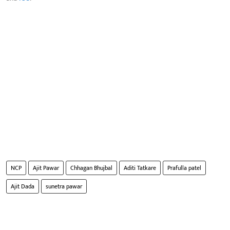
NCP
Ajit Pawar
Chhagan Bhujbal
Aditi Tatkare
Prafulla patel
Ajit Dada
sunetra pawar