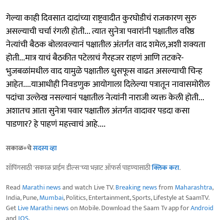
गेल्या काही दिवसात दादांच्या राष्ट्रवादीत कुरघोडीचं राजकारण सुरु
असल्याची चर्चा रंगली होती... त्यात सुनेत्रा पवारांनी पक्षातील वरिष्ठ
नेत्यांची बैठक बोलावल्यानं पक्षातील अंतर्गत वाद शमेल,अशी शक्यता
होती...मात्र याचं बैठकीत पटेलाचं गैरहजर राहणं आणि तटकरे-
भुजबळांमधील वाद यामुळे पक्षातील धुसफूस वाढत असल्याची चिन्ह
आहेत....याआधीही निवडणुक आयोगाला दिलेल्या पत्रातून नावासमोरील
पदांचा उल्लेख नसल्यानं पक्षातील नेत्यांनी नाराजी व्यक्त केली होती...
अशातच आता सुनेत्रा पवार पक्षातील अंतर्गत वादावर पडदा कसा
पाडणार? हे पाहणं महत्त्वाचं आहे....
सकाळ+चे
सदस्य व्हा
शॉपिंगसाठी 'सकाळ प्राईम डील्स'च्या भन्नाट ऑफर्स पाहण्यासाठी
क्लिक करा
.
Read
Marathi news
and watch Live TV.
Breaking news
from
Maharashtra
,
India, Pune,
Mumbai
, Politics, Entertainment, Sports, Lifestyle at SaamTV.
Get
Live Marathi news
on Mobile. Download the Saam Tv app for
Android
and
IOS
.