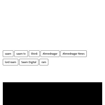
saam
saam tv
Shirdi
Ahmednagar
Ahmednagar News
lord raam
Saam Digital
ram