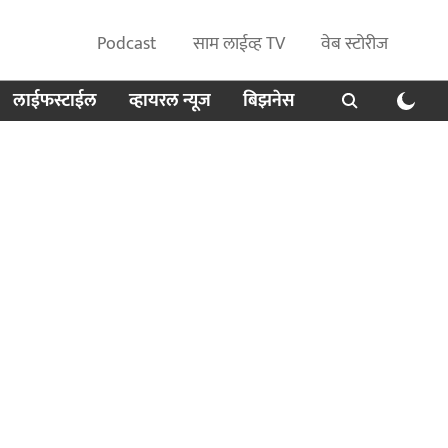
Podcast
साम लाईव्ह TV
वेब स्टोरीज
लाईफस्टाईल
व्हायरल न्यूज
बिझनेस