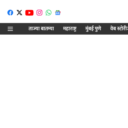
ताज्या बातम्या
महाराष्ट्र
मुंबई पुणे
वेब स्टोर