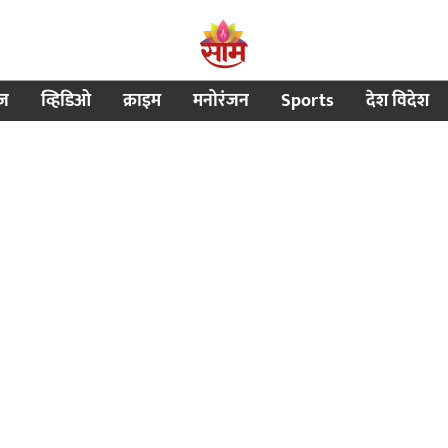
ीज
व्हिडिओ
क्राइम
मनोरंजन
Sports
देश विदेश