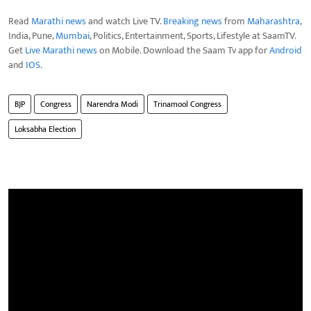
Read
Marathi news
and watch Live TV.
Breaking news
from
Maharashtra
,
India, Pune,
Mumbai
, Politics, Entertainment, Sports, Lifestyle at SaamTV.
Get
Live Marathi news
on Mobile. Download the Saam Tv app for
Android
and
IOS
.
BJP
Congress
Narendra Modi
Trinamool Congress
Loksabha Election