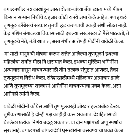
बंगालमधील ५० लाखांहून जास्त शेतकऱ्यांच्या बँक खात्यामध्ये पीएम
किसान सन्मान निधीचे ८ हजार कोटी रुपये जमा केले आहेत. पण इथलं
तृणमूल काँग्रेसचं सरकार तुमची लूट करण्याची एकही संधी सोडत नाही.
केंद्र पश्चिम बंगालच्या विकासासाठी इथल्या सरकारला जे पैसे पाठवतो, ते
तृणमूलचे नेते, मंत्री खातात, असा गंभीर आरोपही मोदींनी यावेळी केला.
'मां-माटी-मानुष'ची घोषणा करून सत्तेत आलेल्या तृणमूलनं इथल्या
महिलांचा सर्वात मोठा विश्वासघात केला. इथल्या मुस्लिम भगिनींना
अत्याचारापासून वाचवण्यासाठी तीन तलाक संपुष्टात आणला, तेव्हा
तृणमूलनंच विरोध केला. संदेशखालीमध्ये महिलांवर अत्याचार झाले
आणि तृणमूलच्या सरकारनं आरोपींना वाचवण्याचा प्रयत्न केला, असा
आरोपही त्यांनी केला.
यावेळी मोदींनी काँग्रेस आणि तृणमूलवरही जोरदार हल्लाबोल केला.
तुष्टीकरणासाठी हे दोन्ही पक्ष काहीही करू शकतात. देशहितासाठी
घेतलेला प्रत्येक निर्णय बदलू शकतात. या दोन पक्षांमध्ये जणू स्पर्धाच
सुरू आहे. बंगालमध्ये बांगलादेशी घुसखोरांना वसवण्याचा प्रयत्न केला