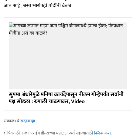
जात आहे, असा आरोपही मोदींनी केला.
सुषमा अंधारेंमुळे मनिषा कायंदेंपासून नीलम गोऱ्हेंपर्यंत सर्वांनी
पक्ष सोडला : रुपाली चाकणकर, Video
सकाळ+चे
सदस्य व्हा
शॉपिंगसाठी 'सकाळ प्राईम डील्स'च्या भन्नाट ऑफर्स पाहण्यासाठी
क्लिक करा
.