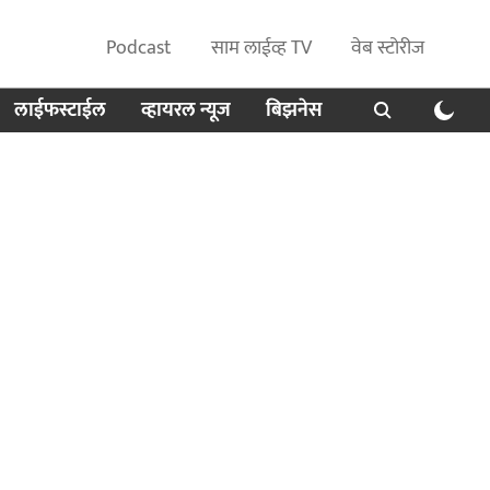
Podcast
साम लाईव्ह TV
वेब स्टोरीज
लाईफस्टाईल
व्हायरल न्यूज
बिझनेस