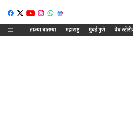
ताज्या बातम्या
महाराष्ट्र
मुंबई पुणे
वेब स्टोर