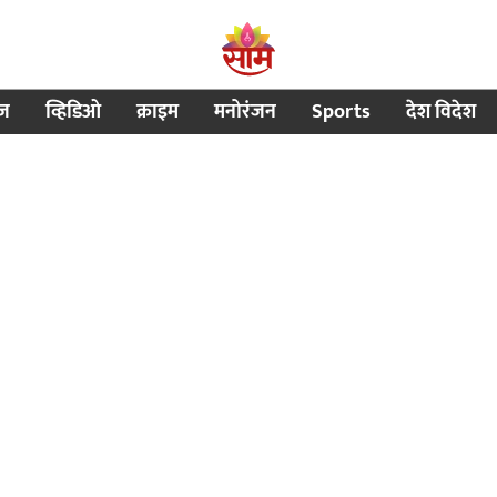
ीज
व्हिडिओ
क्राइम
मनोरंजन
Sports
देश विदेश