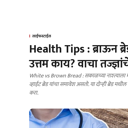
लाईफस्टाईल
Health Tips : ब्राऊन ब्
उत्तम काय? वाचा तज्ज्ञां
White vs Brown Bread : सकाळच्या नाश्त्याला मोठ्य
व्हाईट ब्रेड यांचा समावेश असतो. या दोन्ही ब्रेड म
करा.