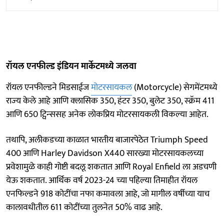
रॉयल एनफील्ड इंडियन मार्केटमध्ये जलवा
रॉयल एनफील्‍डने मिडसाईज
मोटरसायकल
(Motorcycle) सेगमेंटमध्ये
राज्‍य केले आहे आणि क्‍लासिक 350, हंटर 350, बुलेट 350, स्‍क्रॅम 411
आणि 650 ट्विन्‍ससह अनेक लोकप्रिय मोटरसायकली विकल्या आहेत.
तथापि, अलीकडच्या काळात भारतीय बाजारपेठेत Triumph Speed ​​
400 आणि Harley Davidson X440 सारख्या मोटरसायकलच्या
प्रवेशामुळे काही गोष्टी बदलू शकतात आणि Royal Enfield ला अडचणी
येऊ शकतात. आर्थिक वर्ष 2023-24 च्या पहिल्या तिमाहीत रॉयल
एनफिल्डने 918 कोटींचा नफा कमावला आहे, जो मागील वर्षीच्या याच
कालावधीतील 611 कोटींच्या तुलनेत 50% वाढ आहे.