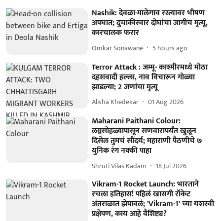
Nashik: देवळा-मालेगाव रस्त्यावर भीषण
अपघात; दुचाकीस्वार दोघांचा जागीच मृत्यू,
कारचालक फरार
Omkar Sonawane
5 hours ago
Terror Attack : जम्मू- काश्मीरमध्ये मोठा
दहशवादी हल्ला, नाव विचारून गोळ्या
झाडल्या; 2 जणांचा मृत्यू
Alisha Khedekar
01 Aug 2026
Maharani Paithani Colour:
लग्नसोहळ्यापासून सणवारापर्यंत खुलून
दिसेल तुमचं सौंदर्य; महाराणी पैठणीचे ७
युनिक रंग नक्की पाहा
Shruti Vilas Kadam
18 Jul 2026
Vikram-1 Rocket Launch: भारताने
रचला इतिहास! पहिलं खासगी रॉकेट
अंतराळात झेपावलं; 'Vikram-1' च्या यशस्वी
प्रक्षेपण, काय आहे वैशिष्ट्य?