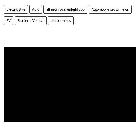
Electric Bike
Auto
all new royal enfeild 350
Automobile sector news
EV
Electrical Vehical
electric bikes