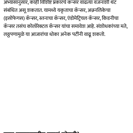
अभ्यासानुसार, काही विशिष्ट प्रकारचे कॅन्सर वाढत्या वजनाशी थेट
संबंधित असू शकतात. यामध्ये यकृताचा कॅन्सर, अन्ननलिकेचा
(इसोफेगस) कॅन्सर, स्तनाचा कॅन्सर, एंडोमेट्रियल कॅन्सर, किडनीचा
कॅन्सर तसंच कोलोरेक्टल कॅन्सर यांचा समावेश आहे. संशोधकांच्या मते,
लठ्ठपणामुळे या आजारांचा धोका अनेक पटींनी वाढू शकतो.