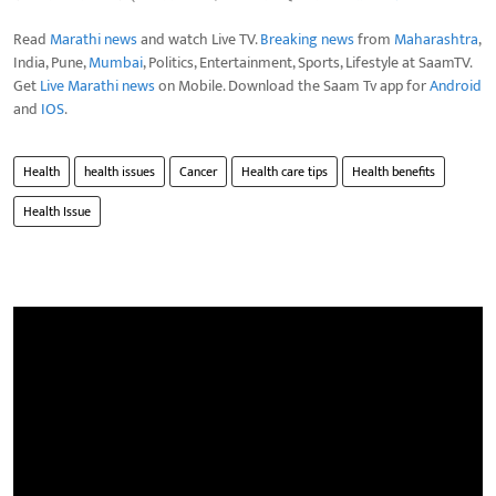
Read
Marathi news
and watch Live TV.
Breaking news
from
Maharashtra
,
India, Pune,
Mumbai
, Politics, Entertainment, Sports, Lifestyle at SaamTV.
Get
Live Marathi news
on Mobile. Download the Saam Tv app for
Android
and
IOS
.
Health
health issues
Cancer
Health care tips
Health benefits
Health Issue