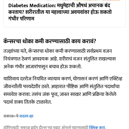
Diabetes Medication: मधुमेहाची औषधं अचानक बंद
करताय? शरीरातील या महत्त्वाच्या अवयवांवर होऊ शकतो
गंभीर परिणाम
कॅन्सरचा धोका कमी करण्यासाठी काय करावं?
तज्ज्ञांच्या मते, कॅन्सरचा धोका कमी करण्यासाठी सर्वप्रथम वजन
नियंत्रणात ठेवणं आवश्यक आहे. शरीराचं वजन संतुलित राखल्यास
अनेक गंभीर आजारांपासून बचाव होऊ शकतो.
याशिवाय दररोज नियमित व्यायाम करणं, योगासनं करणं आणि एक्टिव्ह
जीवनशैली फायदेशीर ठरते. आहारात पौष्टिक आणि संतुलित पदार्थांचा
समावेश करावा. तसंच जंक फूड, जास्त साखर आणि प्रक्रिया केलेले
पदार्थ शक्य तितके टाळावेत.
सकाळ+चे
सदस्य व्हा
शॉपिंगसाठी 'सकाळ प्राईम डील्स'च्या भन्नाट ऑफर्स पाहण्यासाठी
क्लिक करा
.