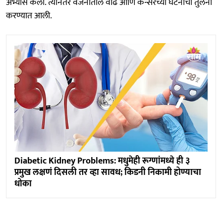
अभ्यास केला. त्यानंतर वजनातील वाढ आणि कॅन्सरच्या घटनांची तुलना
करण्यात आली.
Diabetic Kidney Problems: मधुमेही रूग्णांमध्ये ही ३
प्रमुख लक्षणं दिसली तर व्हा सावध; किडनी निकामी होण्याचा
धोका